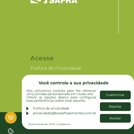
Acesse
Política de Privacidade
Canal de Ética
Você controla a sua privacidade
Nós utilizamos cookies para lhe oferecer
RI - Investidores
uma jornada personalizada em nosso site.
Customizar
Utilize as opções abaixo para configurar
suas preferências sobre esse assunto.
Assessoria de Imprensa
Rejeitar
Politica de privacidade
privacidade@boasafrasementes.com.br
Aceitar
Desenvolvido por
Desenvolvido por RMD Compliance