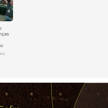
o
nças
co
IRO