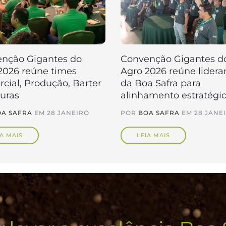
nção Gigantes do
Convenção Gigantes d
2026 reúne times
Agro 2026 reúne lidera
cial, Produção, Barter
da Boa Safra para
turas
alinhamento estratégi
A SAFRA
EM
28 JANEIRO
POR
BOA SAFRA
EM
28 JANE
IA MAIS
LEIA MAIS