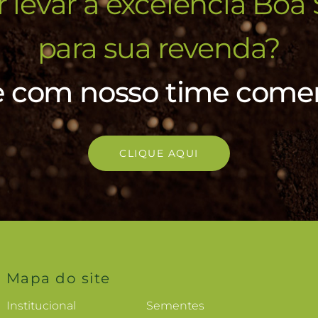
 levar a excelência Boa 
para sua revenda?
e com nosso time comer
CLIQUE AQUI
Mapa do site
Institucional
Sementes