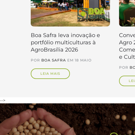
Boa Safra leva inovação e
Conve
portfólio multiculturas à
Agro 
AgroBrasília 2026
Comer
e Cul
POR
BOA SAFRA
EM
18 MAIO
POR
BO
LEIA MAIS
LE
-->