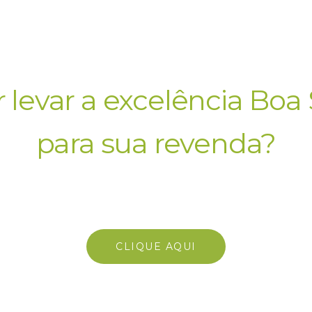
 levar a excelência Boa 
para sua revenda?
e com nosso time comer
CLIQUE AQUI