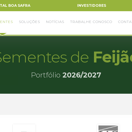
TAL BOA SAFRA
INVESTIDORES
ENTES
SOLUÇÕES
NOTÍCIAS
TRABALHE CONOSCO
CONTA
Sementes de
Feijã
Portfólio
2026/2027