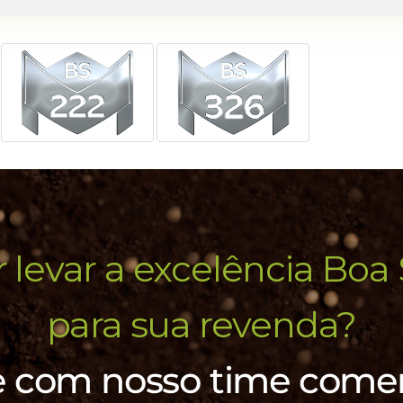
 levar a excelência Boa 
para sua revenda?
e com nosso time comer