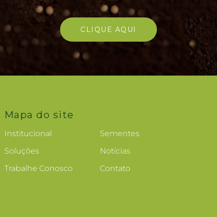
CLIQUE AQUI
Mapa do site
Institucional
Sementes
Soluções
Notícias
Trabalhe Conosco
Contato