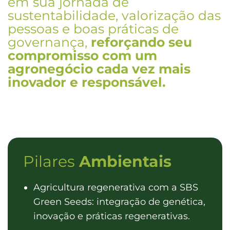
em sua jornada de
sustentabilidade, valorização das
pessoas e boas práticas de
governança,
reforçando seu
compromisso com um
agronegócio cada vez mais
inovador e responsável.
Pilares
Ambientais
Agricultura regenerativa com a SBS
Green Seeds: integração de genética,
inovação e práticas regenerativas.