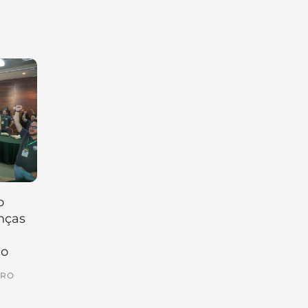
o
nças
co
IRO