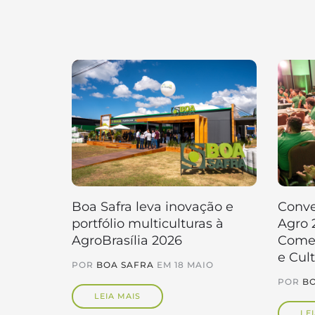
Boa Safra leva inovação e
Conve
portfólio multiculturas à
Agro 
AgroBrasília 2026
Comer
e Cul
POR
BOA SAFRA
EM
18 MAIO
POR
BO
LEIA MAIS
LE