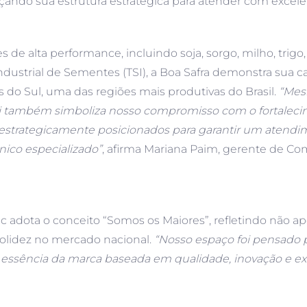
orçando sua estrutura estratégica para atender com excelê
de alta performance, incluindo soja, sorgo, milho, trigo, 
dustrial de Sementes (TSI), a Boa Safra demonstra sua 
s do Sul, uma das regiões mais produtivas do Brasil.
“Mes
i também simboliza nosso compromisso com o fortalecim
estrategicamente posicionados para garantir um atend
nico especializado”
, afirma Mariana Paim, gerente de C
adota o conceito “Somos os Maiores”, refletindo não ap
solidez no mercado nacional.
“Nosso espaço foi pensado 
 a essência da marca baseada em qualidade, inovação e 