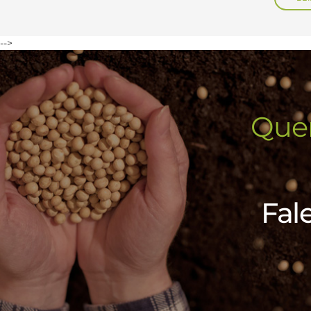
-->
Quer
Fal