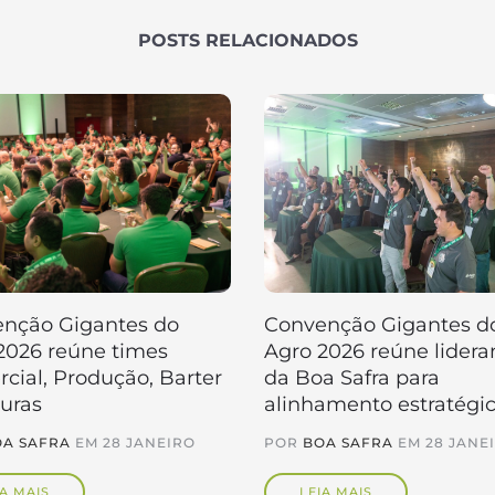
POSTS RELACIONADOS
nção Gigantes do
Convenção Gigantes d
2026 reúne times
Agro 2026 reúne lidera
cial, Produção, Barter
da Boa Safra para
turas
alinhamento estratégi
A SAFRA
EM
28 JANEIRO
POR
BOA SAFRA
EM
28 JANE
IA MAIS
LEIA MAIS