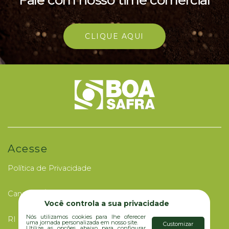
Fale com nosso time comercial
CLIQUE AQUI
Acesse
Política de Privacidade
Canal de Ética
Você controla a sua privacidade
Nós utilizamos cookies para lhe oferecer
RI - Investidores
uma jornada personalizada em nosso site.
Customizar
Utilize as opções abaixo para configurar