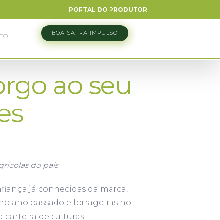
PORTAL DO PRODUTOR
BOA SAFRA IMPULSO
TO
orgo ao seu
es
grícolas do país
nfiança já conhecidas da marca,
o no ano passado e forrageiras no
carteira de culturas.