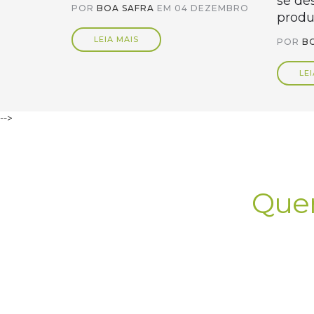
se de
POR
BOA SAFRA
EM
04 DEZEMBRO
produ
LEIA MAIS
POR
B
LEI
-->
Quer
Fal