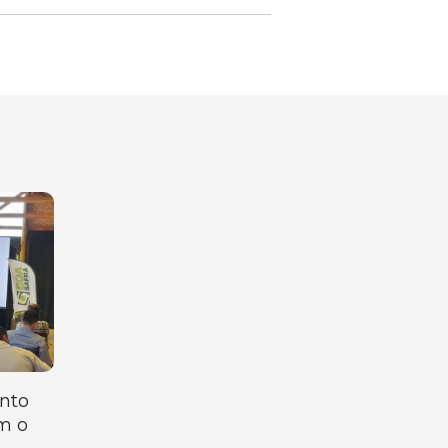
nto
m o