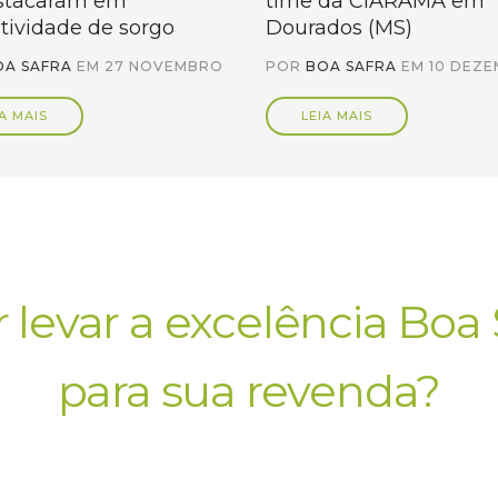
stacaram em
time da CIARAMA em
tividade de sorgo
Dourados (MS)
OA SAFRA
EM
27 NOVEMBRO
POR
BOA SAFRA
EM
10 DEZ
A MAIS
LEIA MAIS
 levar a excelência Boa 
para sua revenda?
e com nosso time comer