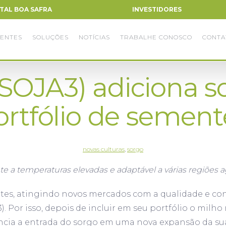
TAL BOA SAFRA
INVESTIDORES
ENTES
SOLUÇÕES
NOTÍCIAS
TRABALHE CONOSCO
CONTA
(SOJA3) adiciona s
ortfólio de sement
novas culturas
,
sorgo
e a temperaturas elevadas e adaptável a várias regiões a
entes, atingindo novos mercados com a qualidade e co
). Por isso, depois de incluir em seu portfólio o milh
ncia a entrada do sorgo em uma nova expansão da sua 