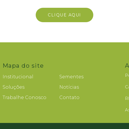
CLIQUE AQUI
Mapa do site
A
P
Institucional
Sementes
C
Soluções
Notícias
Trabalhe Conosco
Contato
R
A