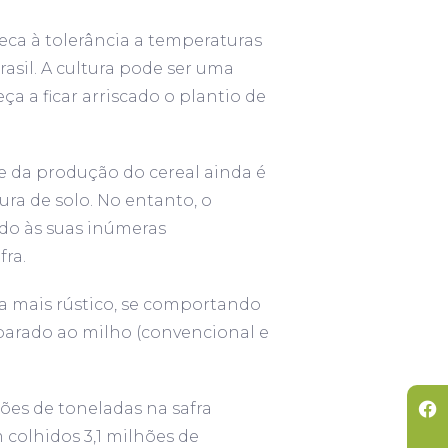
eca à tolerância a temperaturas
asil. A cultura pode ser uma
a a ficar arriscado o plantio de
 da produção do cereal ainda é
ra de solo. No entanto, o
do às suas inúmeras
fra.
a mais rústico, se comportando
parado ao milho (convencional e
ões de toneladas na safra
colhidos 3,1 milhões de