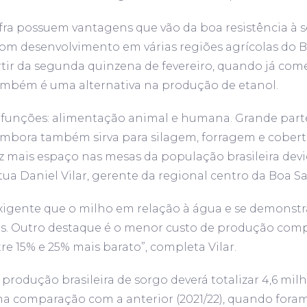
ra possuem vantagens que vão da boa resistência à s
om desenvolvimento em várias regiões agrícolas do Br
tir da segunda quinzena de fevereiro, quando já começ
também é uma alternativa na produção de etanol.
 funções: alimentação animal e humana. Grande parte
embora também sirva para silagem, forragem e cobertu
mais espaço nas mesas da população brasileira devi
ua Daniel Vilar, gerente da regional centro da Boa Sa
xigente que o milho em relação à água e se demonstr
as. Outro destaque é o menor custo de produção com
re 15% e 25% mais barato”, completa Vilar.
odução brasileira de sorgo deverá totalizar 4,6 milh
a comparação com a anterior (2021/22), quando foram 