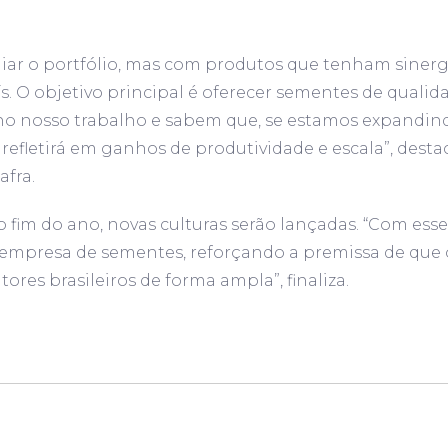
iar o portfólio, mas com produtos que tenham sinerg
s. O objetivo principal é oferecer sementes de qualid
m no nosso trabalho e sabem que, se estamos expandi
efletirá em ganhos de produtividade e escala”, des
afra.
 o fim do ano, novas culturas serão lançadas. “Com es
presa de sementes, reforçando a premissa de que o 
ores brasileiros de forma ampla”, finaliza.