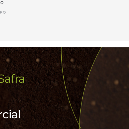
co
IRO
Safra
cial