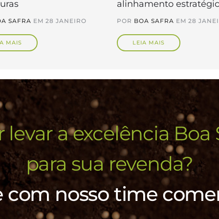
turas
alinhamento estratégi
A SAFRA
EM
28 JANEIRO
POR
BOA SAFRA
EM
28 JANE
IA MAIS
LEIA MAIS
 levar a excelência Boa 
para sua revenda?
e com nosso time comer