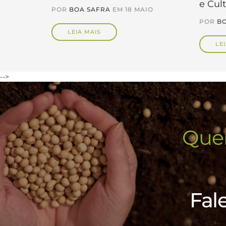
e Cul
POR
BOA SAFRA
EM
18 MAIO
POR
BO
LEIA MAIS
LE
-->
Quer
Fal