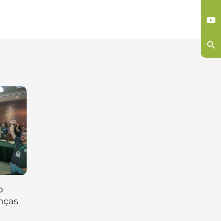
o
nças