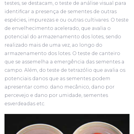
testes, se destacam, o teste de análise visual para
identificar a presença de sementes de outras
espécies, impurezas e ou outras cultivares. O teste
de envelhecimento acelerado, que avalia o
potencial do armazenamento dos lotes, sendo
realizado mais de uma vez, ao longo do
armazenamento dos lotes. O teste de canteiro
que se assemelha a emergência das sementes a
campo. Além, do teste de tetrazólio que avalia os
potenciais danos que as sementes podem
apresentar como: dano mecânico, dano por
percevejo e dano por umidade, sementes
esverdeadas etc.