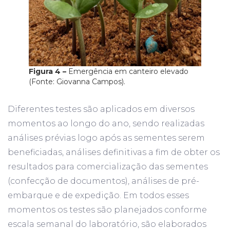
Figura 4 –
Emergência em canteiro elevado
(Fonte: Giovanna Campos).
Diferentes testes são aplicados em diversos
momentos ao longo do ano, sendo realizadas
análises prévias logo após as sementes serem
beneficiadas, análises definitivas a fim de obter os
resultados para comercialização das sementes
(confecção de documentos), análises de pré-
embarque e de expedição. Em todos esses
momentos os testes são planejados conforme
escala semanal do laboratório, são elaborados