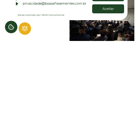
privacidade@boasafrasementes.com.br
Aceitar
Desenvolvido por RMD Compliance