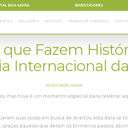
TAL BOA SAFRA
INVESTIDORES
ENTES
SOLUÇÕES
NOTÍCIAS
TRABALHE CONOSCO
CONTA
 que Fazem Histór
Dia Internacional d
gente e gestão
,
pessoas
es, mas hoje é um momento especial para celebrar aq
eram suas vozes em busca de direitos, esta data se 
, graças àquelas que deram os primeiros passos, abr