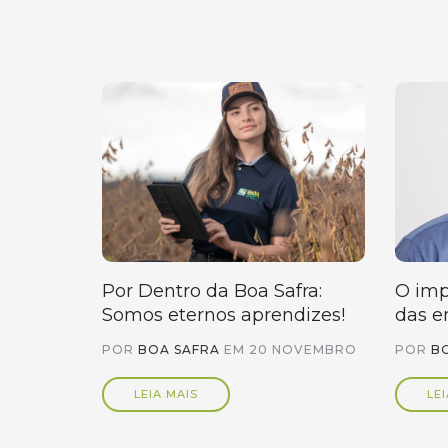
Por Dentro da Boa Safra:
O imp
Somos eternos aprendizes!
das e
POR
BOA SAFRA
EM
20 NOVEMBRO
POR
B
LEIA MAIS
LEI