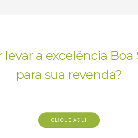
 levar a excelência Boa 
para sua revenda?
e com nosso time comer
CLIQUE AQUI