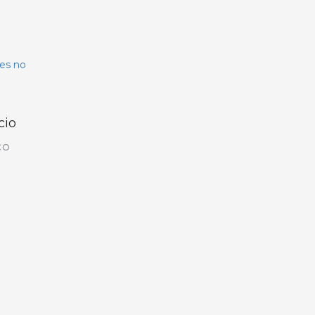
cio
ÇO