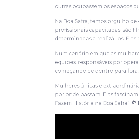
outras ocupassem os espaços q
Na Boa Safra, temos orgulho de
profissionais capacitadas, são fi
determinadas a realizá-los. Elas 
Num cenário em que as mulheres 
equipes, responsáveis por opera
começando de dentro para fora.
Mulheres únicas e extraordinár
por onde passam. Elas fascinam
Fazem História na Boa Safra”. 💐👩🏻‍🦰