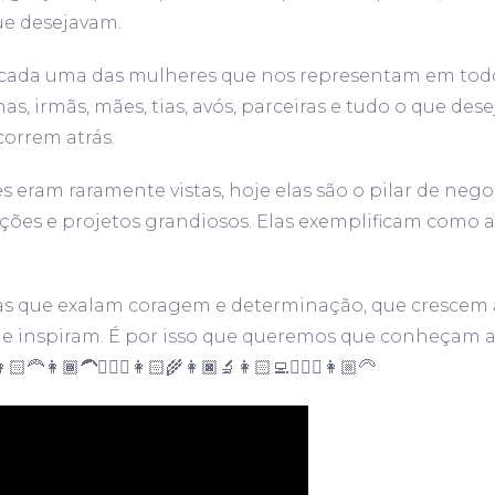
ue desejavam.
 cada uma das mulheres que nos representam em todos
lhas, irmãs, mães, tias, avós, parceiras e tudo o que de
correm atrás.
eram raramente vistas, hoje elas são o pilar de nego
ções e projetos grandiosos. Elas exemplificam como a
ias que exalam coragem e determinação, que crescem 
 e inspiram. É por isso que queremos que conheçam 
👩🏾‍🦱👷🏼‍♀️👩🏻‍🌾👩🏿‍🔬👩🏻‍💻👱🏼‍♀️👩🏼‍🦳