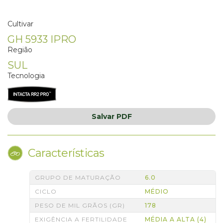
Cultivar
GH 5933 IPRO
Região
SUL
Tecnologia
Salvar
PDF
Características
GRUPO DE MATURAÇÃO
6.0
CICLO
MÉDIO
PESO DE MIL GRÃOS (GR)
178
EXIGÊNCIA A FERTILIDADE
MÉDIA A ALTA (4)