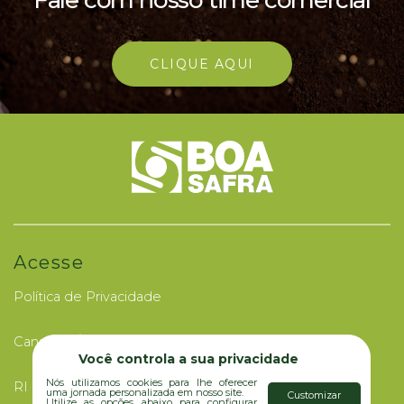
CLIQUE AQUI
Acesse
Política de Privacidade
Canal de Ética
Você controla a sua privacidade
Nós utilizamos cookies para lhe oferecer
RI - Investidores
uma jornada personalizada em nosso site.
Customizar
Utilize as opções abaixo para configurar