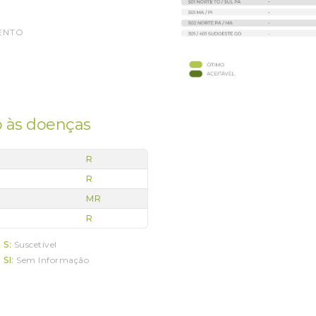
ENTO
 às doenças
R
R
MR
R
S:
Suscetível
SI:
Sem Informação