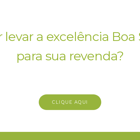
 levar a excelência Boa 
para sua revenda?
e com nosso time comer
CLIQUE AQUI