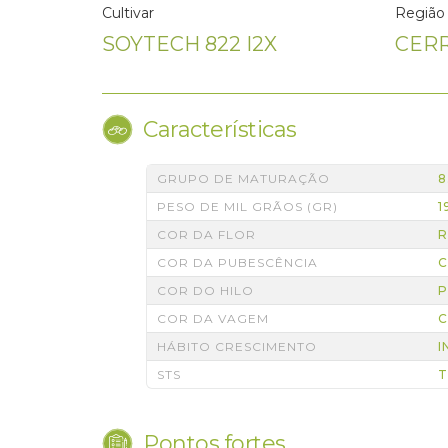
Cultivar
Região
SOYTECH 822 I2X
CER
Características
GRUPO DE MATURAÇÃO
8
PESO DE MIL GRÃOS (GR)
1
COR DA FLOR
COR DA PUBESCÊNCIA
C
COR DO HILO
P
COR DA VAGEM
C
HÁBITO CRESCIMENTO
I
STS
T
Pontos fortes