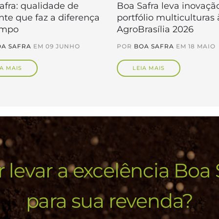
afra: qualidade de
Boa Safra leva inovaçã
te que faz a diferença
portfólio multiculturas 
ampo
AgroBrasília 2026
A SAFRA
EM
09 JUNHO
POR
BOA SAFRA
EM
18 MAIO
IA MAIS
LEIA MAIS
 levar a excelência Boa 
para sua revenda?