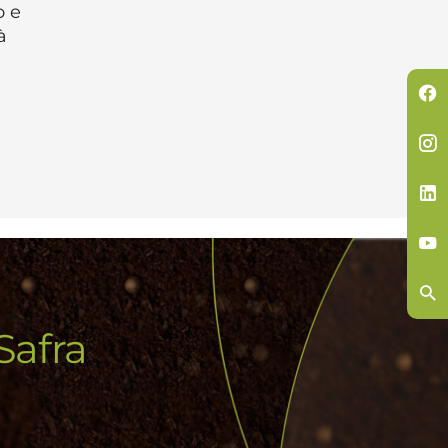
o e
à
Safra