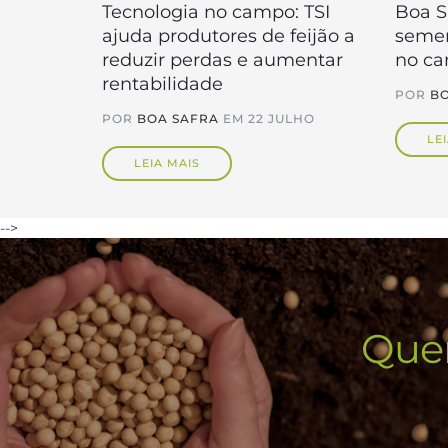
Tecnologia no campo: TSI
Boa S
ajuda produtores de feijão a
semen
reduzir perdas e aumentar
no c
rentabilidade
POR
BO
POR
BOA SAFRA
EM
22 JULHO
LE
LEIA MAIS
-->
Quer