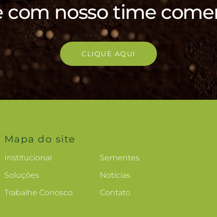
e com nosso time comer
CLIQUE AQUI
Mapa do site
Institucional
Sementes
Soluções
Notícias
Trabalhe Conosco
Contato