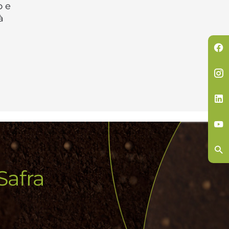
o e
à
Safra