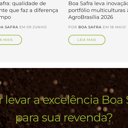
afra: qualidade de
Boa Safra leva inovaçã
te que faz a diferença
portfólio multiculturas 
ampo
AgroBrasília 2026
A SAFRA
EM
09 JUNHO
POR
BOA SAFRA
EM
18 MAIO
IA MAIS
LEIA MAIS
 levar a excelência Boa 
para sua revenda?