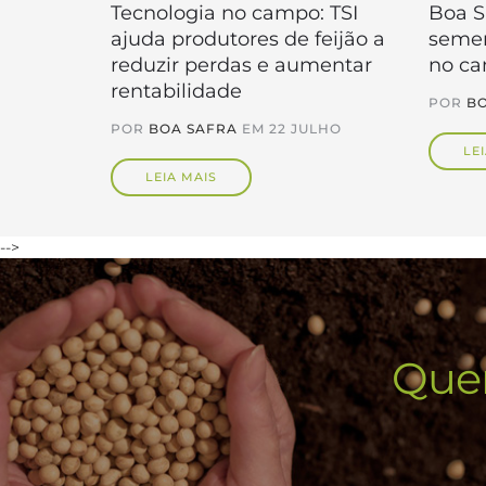
Tecnologia no campo: TSI
Boa S
ajuda produtores de feijão a
semen
reduzir perdas e aumentar
no c
rentabilidade
POR
BO
POR
BOA SAFRA
EM
22 JULHO
LE
LEIA MAIS
-->
Quer