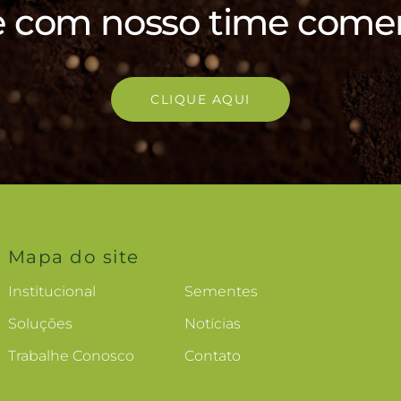
e com nosso time comer
CLIQUE AQUI
Mapa do site
Institucional
Sementes
Soluções
Notícias
Trabalhe Conosco
Contato