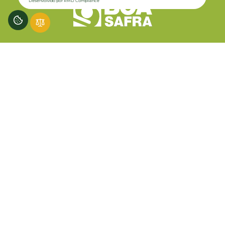
Desenvolvido por RMD Compliance
Acesse
Política de Privacidade
Canal de Ética
RI - Investidores
Assessoria de Imprensa
Boa Safra Sementes S.A
Desenvolvido por
CNPJ: 10.807.374/0001-77