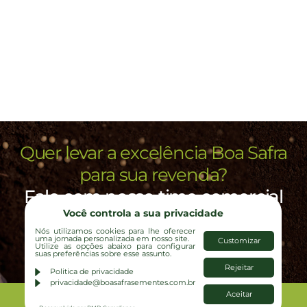
Quer levar a excelência Boa Safra
para sua revenda?
Fale com nosso time comercial
Você controla a sua privacidade
Nós utilizamos cookies para lhe oferecer
uma jornada personalizada em nosso site.
Customizar
CLIQUE AQUI
Utilize as opções abaixo para configurar
suas preferências sobre esse assunto.
Rejeitar
Politica de privacidade
privacidade@boasafrasementes.com.br
Aceitar