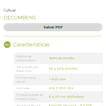
Cultivar
DECUMBENS
Salvar
PDF
Características
Hábito de
Semi-prostrado
crescimento
Saturação por
35 a 40% mínimo
Base (V%)
Precipitação
> 800 mm
anual
Altitude
Até 2.000 mts
Produtividade de
8 a 20 ton MS/ha/ano
matéria seca
Proteína Bruta
Estação chuvosa - 9 a 10%