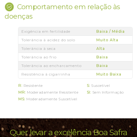
Comportamento em relação às
doenças
Exigência em fertilidade
Baixa / Média
Tolerância à acidez do solo
Muito Alta
Tolerância à seca
Alta
Tolerância ao frio
Baixa
Tolerância ao encharcamento
Baixa
Resistência à cigarrinha
Muito Baixa
R:
Resistente
S:
Suscetível
MR:
Moderadamente Resistente
SI:
Sem Informação
MS:
Moderadamente Suscetível
Quer levar a excelência Boa Safra