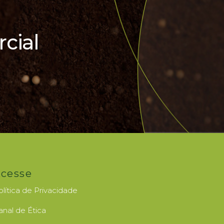
cial
cesse
olítica de Privacidade
anal de Ética