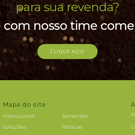
para sua revenda?
e com nosso time comer
CLIQUE AQUI
Mapa do site
A
P
Institucional
Sementes
C
Soluções
Notícias