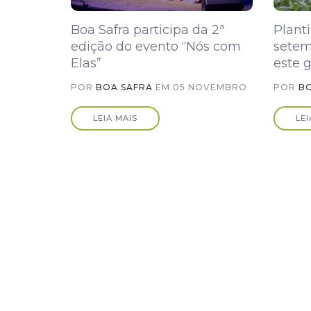
Boa Safra participa da 2ª
Plant
edição do evento “Nós com
setem
Elas”
este 
POR
BOA SAFRA
EM
05 NOVEMBRO
POR
B
LEIA MAIS
LEI