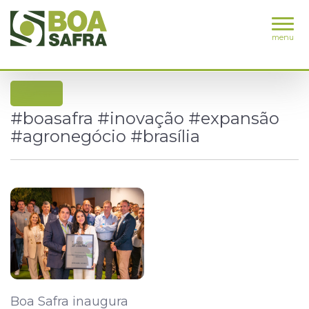
menu
voltar
#boasafra #inovação #expansão
#agronegócio #brasília
Boa Safra inaugura