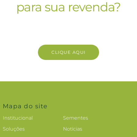
para sua revenda?
e com nosso time comer
CLIQUE AQUI
Mapa do site
Institucional
Sementes
Soluções
Notícias