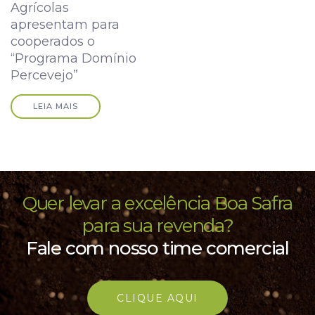
Agrícolas
apresentam para
cooperados o
“Programa Domínio
Percevejo”
LEIA MAIS
Quer levar a excelência Boa Safra
para sua revenda?
Fale com nosso time comercial
CLIQUE AQUI