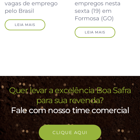
empregos nesta
vagas de emprego
sexta (19) em
pelo Brasil
Formosa (GO)
LEIA MAIS
LEIA MAIS
Quer levar a excelência Boa Safra
para sua revenda?
Fale com nosso time comercial
CLIQUE AQUI